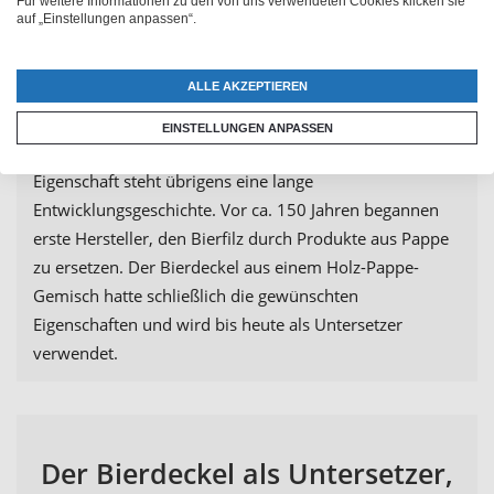
Für weitere Informationen zu den von uns verwendeten Cookies klicken sie
bedruckten Bierdeckel in Gastro-Qualität erhältst
auf „Einstellungen anpassen“.
und nicht nur Kartonpapier mit Foto. Bierdeckel selbst
gestalten soll kein Nachteil sein! Echte Bierdeckel sind
ALLE AKZEPTIEREN
dick genug, um als Untersetzer die Tischoberfläche zu
schützen und weisen eine für Papierprodukte hohe
EINSTELLUNGEN ANPASSEN
Aufnahmefähigkeit von Flüssigkeit auf. Hinter dieser
Eigenschaft steht übrigens eine lange
Entwicklungsgeschichte. Vor ca. 150 Jahren begannen
erste Hersteller, den Bierfilz durch Produkte aus Pappe
zu ersetzen. Der Bierdeckel aus einem Holz-Pappe-
Gemisch hatte schließlich die gewünschten
Eigenschaften und wird bis heute als Untersetzer
verwendet.
Der Bierdeckel als Untersetzer,