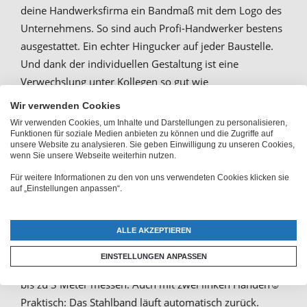
deine Handwerksfirma ein Bandmaß mit dem Logo des
Unternehmens. So sind auch Profi-Handwerker bestens
ausgestattet. Ein echter Hingucker auf jeder Baustelle.
Und dank der individuellen Gestaltung ist eine
Verwechslung unter Kollegen so gut wie
ausgeschlossen!
Wir verwenden Cookies
Wir verwenden Cookies, um Inhalte und Darstellungen zu personalisieren,
Funktionen für soziale Medien anbieten zu können und die Zugriffe auf
unsere Website zu analysieren. Sie geben Einwilligung zu unseren Cookies,
Zentimeter-Maß mit deinem
wenn Sie unsere Webseite weiterhin nutzen.
Foto, Text oder Logo
Für weitere Informationen zu den von uns verwendeten Cookies klicken sie
auf „Einstellungen anpassen“.
beschriften
ALLE AKZEPTIEREN
Durch die ergonomische Form und die gummierte
EINSTELLUNGEN ANPASSEN
Oberfläche, kannst du im Handumdrehen Entfernungen
bis zu 3 Meter messen. Auch mit zwei linken Händen☺
Praktisch: Das Stahlband läuft automatisch zurück.