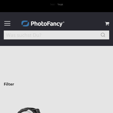
M
Filter