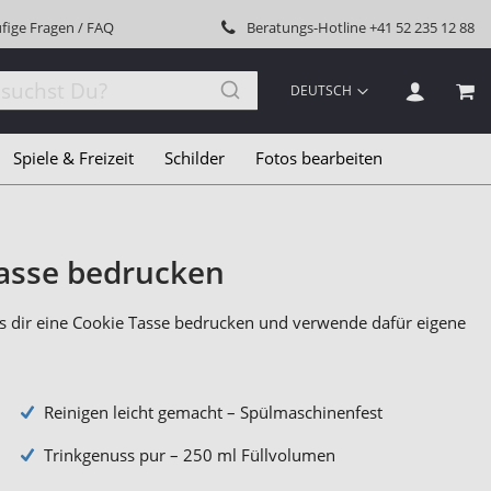
fige Fragen / FAQ
Beratungs-Hotline
+41 52 235 12 88
SPRACHE
DEUTSCH
MEI
Spiele & Freizeit
Schilder
Fotos bearbeiten
Tasse bedrucken
ss dir eine Cookie Tasse bedrucken und verwende dafür eigene
Reinigen leicht gemacht – Spülmaschinenfest
Trinkgenuss pur – 250 ml Füllvolumen