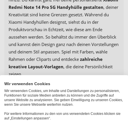
Redmi Note 14 Pro 5G Handyhülle gestalten
, deiner
Kreativität sind keine Grenzen gesetzt. Während du
Xiaomi Handyhüllen designst, siehst du in der
Produktvorschau in Echtzeit, wie diese am Ende
aussehen werden. So behältst du immer den Überblick
und kannst dein Design ganz nach deinen Vorstellungen
und deinem Stil anpassen. Spiel mit Farben, wähle
Rahmen oder Cliparts und entdecke
zahlreiche
kreative Layout-Vorlagen
, die deine Persönlichkeit
zeigen.
Wir verwenden Cookies
Natürlich eignet sich eine Fotohülle nicht nur für dich
Wir verwenden Cookies, um Inhalte und Darstellungen zu personalisieren,
selbst. Sie ist auch ein wunderbares Geschenk für die
Funktionen für soziale Medien anbieten zu können und die Zugriffe auf
besonderen Menschen in deinem Leben. Ob zum
unsere Website zu analysieren. Sie geben Einwilligung zu unseren Cookies,
wenn Sie unsere Webseite weiterhin nutzen.
Geburtstag, zu Weihnachten oder als persönliche
Für weitere Informationen zu den von uns verwendeten Cookies klicken sie
Aufmerksamkeit zwischendurch – mit einer
Xiaomi
auf „Einstellungen anpassen“.
Redmi Note 14 Pro 5G Handyhülle mit eigenem