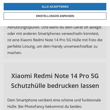
Bild
schenkst du Emotion, Kreativität und Individualität
ALLE AKZEPTIEREN
in einem. Auch im Alltag erweist sich deine Fotohülle als
äußerst praktisch: Sie schützt dein Smartphone
EINSTELLUNGEN ANPASSEN
zuverlässig vor Kratzern, Stößen und
Abnutzungsspuren. Und wenn du dein Gerät oft ablegst
oder mit anderen Smartphones verwechseln könntest,
ist eine Xiaomi Redmi Note 14 Pro 5G Hülle mit Foto die
perfekte Lösung, um dein Handy unverwechselbar zu
machen.
Xiaomi Redmi Note 14 Pro 5G
Schutzhülle bedrucken lassen
Dein Smartphone verdient eine schöne und funktionale
Hülle. Bei PhotoFancy bekommst du beides: