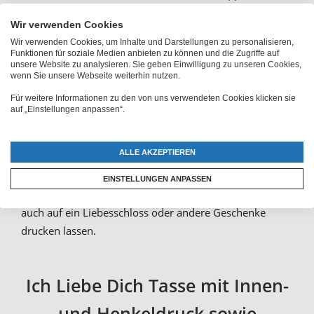
zuverlässig mit einer Tasse Liebe: der perfekte Start in
Wir verwenden Cookies
den Tag. Wenn du bei einem lieben Menschen dafür
Wir verwenden Cookies, um Inhalte und Darstellungen zu personalisieren,
sorgen möchtest, kannst du bei
PhotoFancy
Funktionen für soziale Medien anbieten zu können und die Zugriffe auf
individuelle Ich Liebe Dich Kaffeebecher
unsere Website zu analysieren. Sie geben Einwilligung zu unseren Cookies,
wenn Sie unsere Webseite weiterhin nutzen.
bedrucken lassen
. Zeige mit der Keramiktasse Liebe
Für weitere Informationen zu den von uns verwendeten Cookies klicken sie
und gestalte eine eigene Amoretasse mit Foto. Die Tasse
auf „Einstellungen anpassen“.
mit Liebesbotschaft eignet sich hervorragend als
Valentinsgeschenk oder wie normale Fototassen zum
ALLE AKZEPTIEREN
Geburtstag deines Lieblingsmenschen. Wenn du die Ich
Liebe Dich Tasse mit Foto zum Valentinstag
EINSTELLUNGEN ANPASSEN
verschenken möchtest, kannst du das gleiche Motiv
auch auf ein Liebesschloss oder andere Geschenke
drucken lassen.
Ich Liebe Dich Tasse mit Innen-
und Henkeldruck sowie