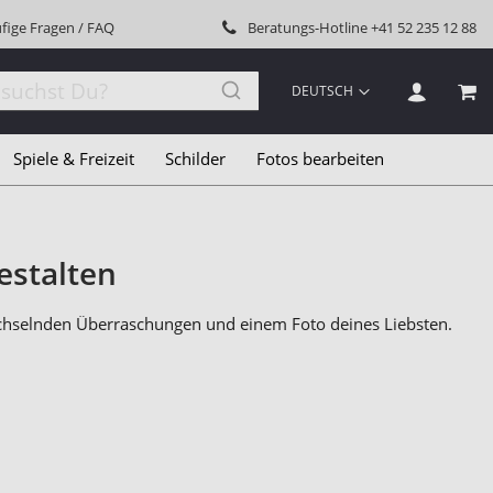
fige Fragen / FAQ
Beratungs-Hotline
+41 52 235 12 88
SPRACHE
DEUTSCH
MEI
Spiele & Freizeit
Schilder
Fotos bearbeiten
estalten
wechselnden Überraschungen und einem Foto deines Liebsten.