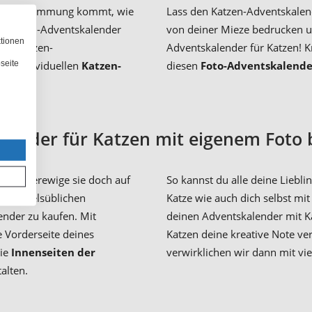
hnachtsstimmung kommt, wie
Lass den Katzen-Adventskalend
to-Katzen-Adventskalender
von deiner Mieze bedrucken u
ktionen
nen Katzen-
Adventskalender für Katzen! 
seite
nen individuellen
Katzen-
diesen
Foto-Adventskalende
lender für Katzen mit eigenem Foto
Dann verewige sie doch auf
So kannst du alle deine Liebl
en handelsüblichen
Katze wie auch dich selbst mi
nder zu kaufen. Mit
deinen Adventskalender mit Ka
e Vorderseite deines
Katzen deine kreative Note ve
die
Innenseiten der
verwirklichen wir dann mit vie
alten.