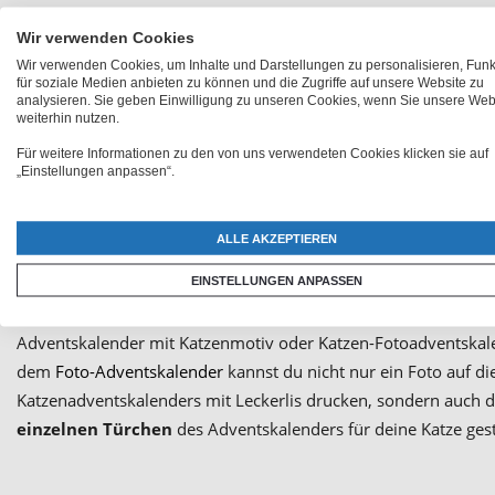
Du möchtest, dass dein samtpfotiger Freund genauso in Wei
Wir verwenden Cookies
du? Dann schenke ihm dieses Jahr nicht nur einen eigenen Fo
Wir verwenden Cookies, um Inhalte und Darstellungen zu personalisieren, Fun
oder einen Katzenadventskalender mit Leckerchen, sondern ei
für soziale Medien anbieten zu können und die Zugriffe auf unsere Website zu
analysieren. Sie geben Einwilligung zu unseren Cookies, wenn Sie unsere Web
Weihnachtskalender, der beides beinhaltet! Hier kannst du dei
weiterhin nutzen.
Adventskalender mit Leckerlis
gestalten.
Für weitere Informationen zu den von uns verwendeten Cookies klicken sie auf
„Einstellungen anpassen“.
Adventska
ALLE AKZEPTIEREN
EINSTELLUNGEN ANPASSEN
Du hast schon zahlreiche Fotos von deiner Mieze geschossen? 
einem persönlichen Fotoadventskalender für Katzen, statt ein
Adventskalender mit Katzenmotiv oder Katzen-Fotoadventskale
dem
Foto-Adventskalender
kannst du nicht nur ein Foto auf di
Katzenadventskalenders mit Leckerlis drucken, sondern auch 
einzelnen Türchen
des Adventskalenders für deine Katze gest