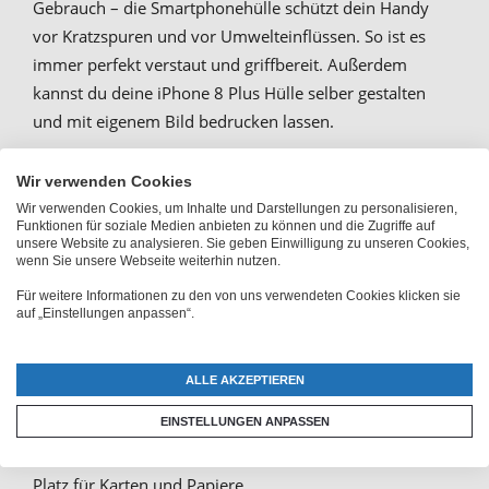
Gebrauch – die Smartphonehülle schützt dein Handy
vor Kratzspuren und vor Umwelteinflüssen. So ist es
immer perfekt verstaut und griffbereit. Außerdem
kannst du deine iPhone 8 Plus Hülle selber gestalten
und mit eigenem Bild bedrucken lassen.
Wir verwenden Cookies
Fotohülle oder Schutzhülle mit
Wir verwenden Cookies, um Inhalte und Darstellungen zu personalisieren,
Funktionen für soziale Medien anbieten zu können und die Zugriffe auf
eigenem Bild bedrucken
unsere Website zu analysieren. Sie geben Einwilligung zu unseren Cookies,
wenn Sie unsere Webseite weiterhin nutzen.
Für weitere Informationen zu den von uns verwendeten Cookies klicken sie
Personalisierte Handyhüllen sind nicht nur praktisch,
auf „Einstellungen anpassen“.
sondern auch äußerst schön. Das beliebte Flipcase mit
Magnetverschluss zählt zu den Klassikern unter den
ALLE AKZEPTIEREN
Designs. Verstaue darin dein Smartphone, deinen
EINSTELLUNGEN ANPASSEN
Ausweis und deine Kreditkarten. So kannst du deine
iPhone 8 Plus Hülle selbst gestalten und hast gleichzeitig
Platz für Karten und Papiere.