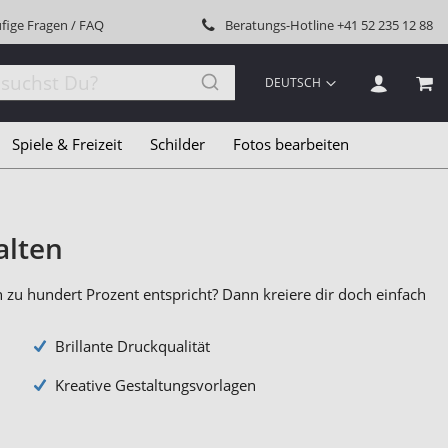
fige Fragen / FAQ
Beratungs-Hotline
+41 52 235 12 88
SPRACHE
DEUTSCH
MEI
Spiele & Freizeit
Schilder
Fotos bearbeiten
alten
n zu hundert Prozent entspricht? Dann kreiere dir doch einfach
Brillante Druckqualität
Kreative Gestaltungsvorlagen