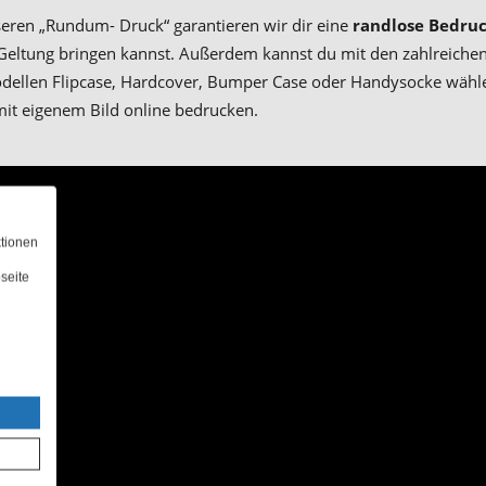
seren „Rundum- Druck“ garantieren wir dir eine
randlose Bedruc
 Geltung bringen kannst. Außerdem kannst du mit den zahlreich
dellen Flipcase, Hardcover, Bumper Case oder Handysocke wähle
 mit eigenem Bild online bedrucken.
ktionen
seite