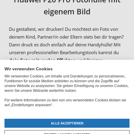
eigenem Bild
Du gestaltest, wir drucken! Du möchtest ein Foto von
deinem Kind, Partner/in oder Eltern stets bei dir tragen?
Dann druck es doch einfach auf deine Handyhülle! Mit
unseren professionellen Bearbeitungstools kannst du
dein Foto mit coolen Effekten
und Designs
aufwerten. Wir drucken dann dein Ergebnis in
Wir verwenden Cookies
makelloser Qualität. Mit unserem „Rundum-Druck“
Wir verwenden Cookies, um Inhalte und Darstellungen zu personalisieren,
Funktionen für soziale Medien anbieten zu können und die Zugriffe auf
bleiben auch garantiert keine freien Ränder übrig. Durch
unsere Website zu analysieren. Sie geben Einwilligung zu unseren Cookies,
unser Sublimationsverfahren, finden sich deine Motive
wenn Sie unsere Webseite weiterhin nutzen.
in schimmernden, brillanten Farben auf deiner
Huawei
Für weitere Informationen zu den von uns verwendeten Cookies klicken sie
auf „Einstellungen anpassen“.
P20 Pro Schutzhülle
wieder!
ALLE AKZEPTIEREN