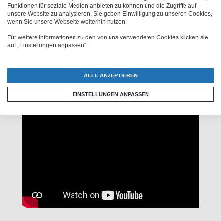
Funktionen für soziale Medien anbieten zu können und die Zugriffe auf
runterladen. Ob du ein Case mit eigenem Foto, einen
unsere Website zu analysieren. Sie geben Einwilligung zu unseren Cookies,
lustigen Spruch oder ein kreatives Namensmotiv
wenn Sie unsere Webseite weiterhin nutzen.
bevorzugst – in dem Online-Tool legst du fest, was auf
Für weitere Informationen zu den von uns verwendeten Cookies klicken sie
die Handytasche drauf soll! Lass deiner Kreativität freien
auf „Einstellungen anpassen“.
Lauf! Erst, wenn du die perfekte
Samsung Galaxy A6
Handyhülle selber gestalten
konntest, werden wir sie
ALLE AKZEPTIEREN
exakt nach deinen Vorgaben bedrucken.
EINSTELLUNGEN ANPASSEN