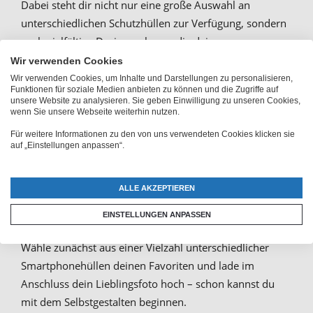
Dabei steht dir nicht nur eine große Auswahl an
unterschiedlichen Schutzhüllen zur Verfügung, sondern
auch vielfältige Designvorlagen, die deine
selbstgestaltete Handyhülle zum Unikat machen.
Wir verwenden Cookies
Wir verwenden Cookies, um Inhalte und Darstellungen zu personalisieren,
Funktionen für soziale Medien anbieten zu können und die Zugriffe auf
unsere Website zu analysieren. Sie geben Einwilligung zu unseren Cookies,
Personalisierte Galaxy S10
wenn Sie unsere Webseite weiterhin nutzen.
Für weitere Informationen zu den von uns verwendeten Cookies klicken sie
Smartphonehülle mit eigenem
auf „Einstellungen anpassen“.
Bild bedrucken
ALLE AKZEPTIEREN
Das
Samsung Galaxy S10 Hülle selbst gestalten
ist
EINSTELLUNGEN ANPASSEN
schnell und einfach und funktioniert direkt im Browser.
Wähle zunächst aus einer Vielzahl unterschiedlicher
Smartphonehüllen deinen Favoriten und lade im
Anschluss dein Lieblingsfoto hoch – schon kannst du
mit dem Selbstgestalten beginnen.