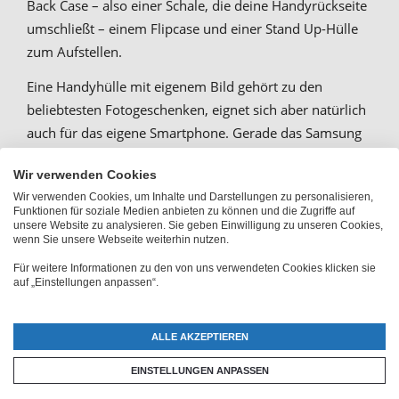
Back Case – also einer Schale, die deine Handyrückseite
umschließt – einem Flipcase und einer Stand Up-Hülle
zum Aufstellen.
Eine Handyhülle mit eigenem Bild gehört zu den
beliebtesten Fotogeschenken, eignet sich aber natürlich
auch für das eigene Smartphone. Gerade das Samsung
Galaxy S7 macht seine Besitzer und Besitzerinnen sehr
Wir verwenden Cookies
stolz, was du durch eine individuelle Hülle auch ruhig
Wir verwenden Cookies, um Inhalte und Darstellungen zu personalisieren,
jedem zeigen darfst.
Funktionen für soziale Medien anbieten zu können und die Zugriffe auf
unsere Website zu analysieren. Sie geben Einwilligung zu unseren Cookies,
wenn Sie unsere Webseite weiterhin nutzen.
Samsung Galaxy S7 Handyhülle
Für weitere Informationen zu den von uns verwendeten Cookies klicken sie
auf „Einstellungen anpassen“.
selber gestalten
ALLE AKZEPTIEREN
Deine Samsung Galaxy S7 Hülle selber gestalten kannst
EINSTELLUNGEN ANPASSEN
du mit verschiedenen Gestaltungseffekten. Ein