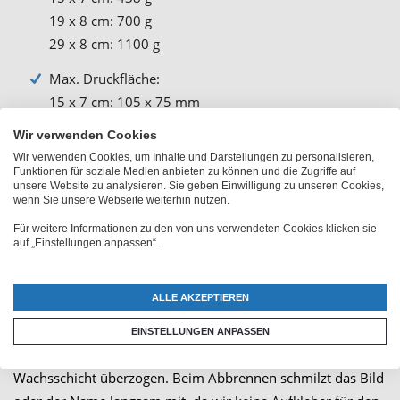
19 x 8 cm: 700 g
29 x 8 cm: 1100 g
Max. Druckfläche:
15 x 7 cm: 105 x 75 mm
19 x 8 cm: 120 x 90 mm
Wir verwenden Cookies
29 x 8 cm: 240 x 100 mm
Wir verwenden Cookies, um Inhalte und Darstellungen zu personalisieren,
Funktionen für soziale Medien anbieten zu können und die Zugriffe auf
unsere Website zu analysieren. Sie geben Einwilligung zu unseren Cookies,
wenn Sie unsere Webseite weiterhin nutzen.
Für weitere Informationen zu den von uns verwendeten Cookies klicken sie
auf „Einstellungen anpassen“.
Beschreibung
ALLE AKZEPTIEREN
Für eine ganz besondere Stimmung sorgt die Kerze mit Foto
oder Namen. Nach dem Bedrucken wird die Kerze im
EINSTELLUNGEN ANPASSEN
Tauchverfahren mit einer hauchdünnen, transparenten
Wachsschicht überzogen. Beim Abbrennen schmilzt das Bild