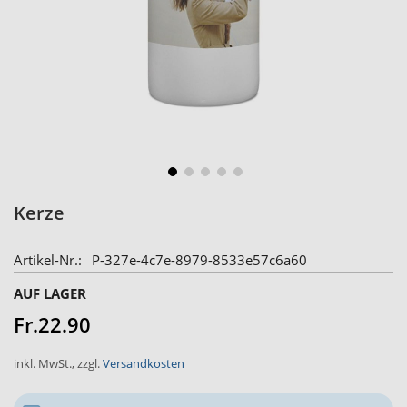
Skip
Kerze
to
the
Artikel-Nr.
P-327e-4c7e-8979-8533e57c6a60
beginning
of
AUF LAGER
the
Fr.22.90
images
gallery
inkl. MwSt.
,
zzgl.
Versandkosten